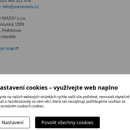
420 565 321 578
l:
info@euromasiv.cz
MASIV s.r.o.
novská 1999
1 Pelhřimov
 republic
on map
astavení cookies – využívejte web naplno
yste na našich webových stránkách rychle našli vše potřebné, nemuseli zbytečně
ikat a nezobrazovaly se vám věci, které vás nezajímají, potřebujeme souhlas se
racováním souborů cookies.
Máte zájem o naše produkty? Hledáte servis pro vaše st
Nastavení
Povolit všechny cookies