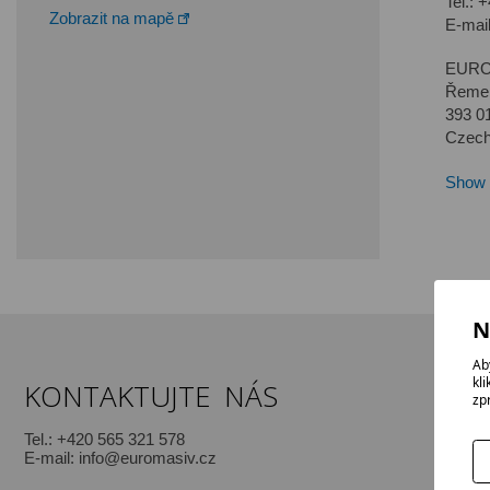
Tel.:
+
Zobrazit na mapě
E-mai
EURO 
Řeme
393 0
Czech
Show 
N
Ab
kl
KONTAKTUJTE NÁS
zp
Tel.:
+420 565 321 578
E-mail:
info@euromasiv.cz