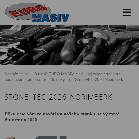
Nacházíte se:
O firmě EURO MASIV s.r.o. - výrobce strojů pro
opracování kamene
Novinky
Stone+tec 2026 Norimberk
STONE+TEC 2026 NORIMBERK
Děkujeme Vám za návštěvu našeho stánku na výstavě
Stone+tec 2026.