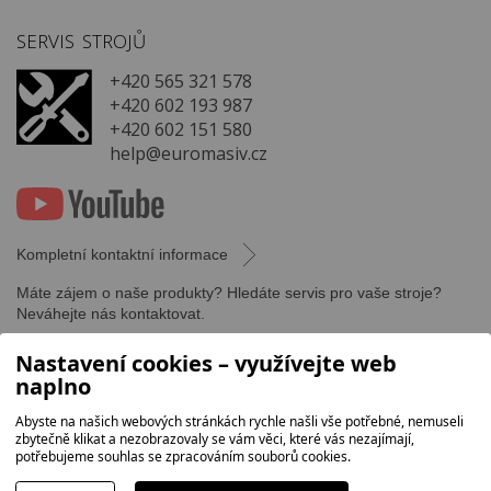
SERVIS STROJŮ
+420 565 321 578
+420 602 193 987
+420 602 151 580
help@euromasiv.cz
Kompletní kontaktní informace
Máte zájem o naše produkty? Hledáte servis pro vaše stroje?
Neváhejte nás kontaktovat.
Nastavení cookies – využívejte web
naplno
Abyste na našich webových stránkách rychle našli vše potřebné, nemuseli
zbytečně klikat a nezobrazovaly se vám věci, které vás nezajímají,
potřebujeme souhlas se zpracováním souborů cookies.