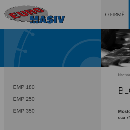
O FIRMĚ
Nacház
BL
EMP 180
EMP 250
EMP 350
Mosto
cca 7