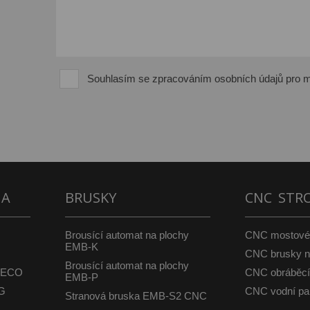
Souhlasím se zpracováním osobních údajů pro m
NA
BRUSKY
CNC STR
Brousící automat na plochy
CNC mostové 
EMB-K
CNC brusky 
Brousící automat na plochy
B ECO
CNC obráběcí
EMB-P
BG
CNC vodní pa
Stranová bruska EMB-S2 CNC