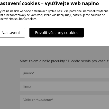
tůl otočný ručně nebo elektricky
astavení cookies – využívejte web naplno
elikost stolu 3.100 x 1.500 až 3.500 x 2.000 mm
yste na našich webových stránkách rychle našli vše potřebné, nemuseli zbytečně
ikat a nezobrazovaly se vám věci, které vás nezajímají, potřebujeme souhlas se
racováním souborů cookies.
Nastavení
Povolit všechny cookies
Máte zájem o naše produkty? Hledáte servis pro vaše st