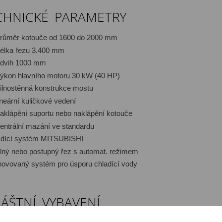
CHNICKÉ PARAMETRY
růměr kotouče od 1600 do 2000 mm
élka řezu 3.400 mm
dvih 1000 mm
ýkon hlavního motoru 30 kW (40 HP)
ilnostěnná konstrukce mostu
ineární kuličkové vedení
aklápění suportu nebo naklápění kotouče
entrální mazání ve standardu
ídící systém MITSUBISHI
lný nebo postupný řez s automat. režimem
novovaný systém pro úsporu chladící vody
LÁŠTNÍ VYBAVENÍ