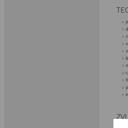
TE
p
d
z
v
s
l
n
c
ř
p
i
ZV