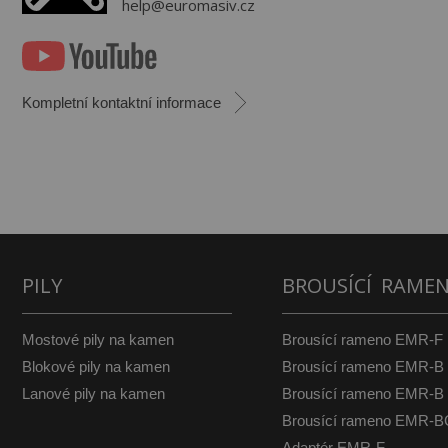
help@euromasiv.cz
Kompletní kontaktní informace
PILY
BROUSÍCÍ RAME
Mostové pily na kamen
Brousící rameno EMR-F
Blokové pily na kamen
Brousící rameno EMR-B
Lanové pily na kamen
Brousící rameno EMR-
Brousící rameno EMR-
Adaptér EMR-F