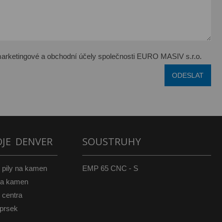
arketingové a obchodní účely společnosti EURO MASIV s.r.o.
OJE DENVER
SOUSTRUHY
pily na kamen
EMP 65 CNC - S
na kamen
 centra
prsek