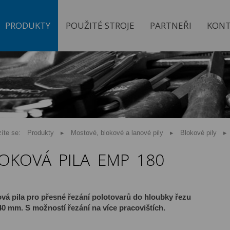
PRODUKTY
POUŽITÉ STROJE
PARTNEŘI
KONT
íte se:
Produkty
Mostové, blokové a lanové pily
Blokové pily
OKOVÁ PILA EMP 180
vá pila pro přesné řezání polotovarů do hloubky řezu
40 mm. S možností řezání na více pracovištích.