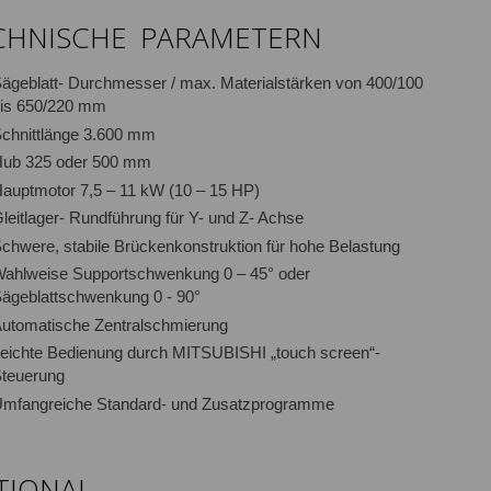
CHNISCHE PARAMETERN
ägeblatt- Durchmesser / max. Materialstärken von 400/100
is 650/220 mm
chnittlänge 3.600 mm
ub 325 oder 500 mm
auptmotor 7,5 – 11 kW (10 – 15 HP)
leitlager- Rundführung für Y- und Z- Achse
chwere, stabile Brückenkonstruktion für hohe Belastung
ahlweise Supportschwenkung 0 – 45° oder
ägeblattschwenkung 0 - 90°
utomatische Zentralschmierung
eichte Bedienung durch MITSUBISHI „touch screen“-
teuerung
mfangreiche Standard- und Zusatzprogramme
TIONAL