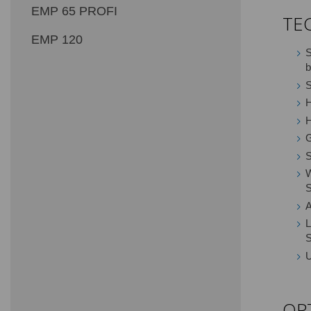
EMP 65 PROFI
TE
EMP 120
S
b
S
H
H
G
S
W
S
A
L
S
U
OP