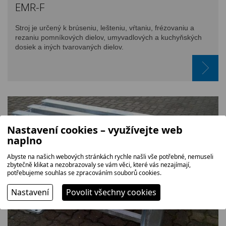
EMR-F
Stroj je určený k brúseniu, lešteniu, vŕtaniu, frézovaniu a
rezaniu pomníkových dielov, umyvadlových a kuchyňských
dosiek a iných tvarovaných dielov.
Nastavení cookies – využívejte web
naplno
Abyste na našich webových stránkách rychle našli vše potřebné, nemuseli
zbytečně klikat a nezobrazovaly se vám věci, které vás nezajímají,
potřebujeme souhlas se zpracováním souborů cookies.
Nastavení
Povolit všechny cookies