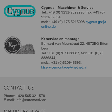
Cygnus - Maschinen & Service
Tel.: +49 (0) 9231-9529290, fax: +49 (0)
9231-62394,
mob.: +49 (0) 175 5215098
cygnus.gs@t-
online.de
Kt service en montage
Bernard van Meurstraat 22, 4873EG Etten
Leur
Tel.: +31 (0)76 5038687, fax: +31 (0)76
8886844,
mob.: +31 (0)610945693,
ktservicemontage@hetnet.nl
CONTACT US
Phone:
+420 565 321 578
E-mail:
info@euromasiv.cz
MACHINERY SERVICE