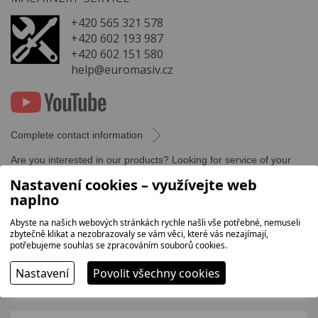
+420 565 321 578
+420 602 193 987
+420 602 151 580
help@euromasiv.cz
Complete contact information
Are you interested in our products? Looking for service of your
machines? Do not hesitate to contact us.
Nastavení cookies – využívejte web
naplno
Abyste na našich webových stránkách rychle našli vše potřebné, nemuseli
zbytečně klikat a nezobrazovaly se vám věci, které vás nezajímají,
potřebujeme souhlas se zpracováním souborů cookies.
Nastavení
Povolit všechny cookies